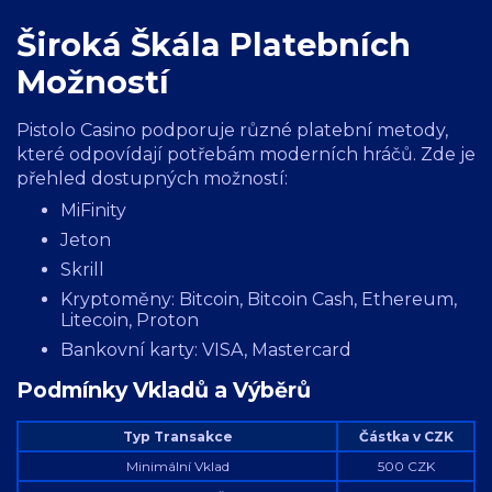
Široká Škála Platebních
Možností
Pistolo Casino podporuje různé platební metody,
které odpovídají potřebám moderních hráčů. Zde je
přehled dostupných možností:
MiFinity
Jeton
Skrill
Kryptoměny: Bitcoin, Bitcoin Cash, Ethereum,
Litecoin, Proton
Bankovní karty: VISA, Mastercard
Podmínky Vkladů a Výběrů
Typ Transakce
Částka v CZK
Minimální Vklad
500 CZK